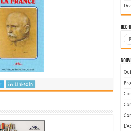
Div
Rech
Nouve
Qui
Pro
r
LinkedIn
Con
Con
Com
L’A