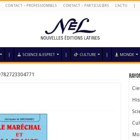
CONTACT – PROFESSIONNELS
CONTACT – PARTICULIERS
L’ACTU
|
|
SCIENCE & ESPRIT
|
CULTURE
|
MONDE
9782723304771
Rayo
Cie
His
Sci
Cul
Mo