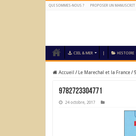
QUI SOMMES-NOUS ?
PROPOSER UN MANUSCRIT
CIEL & MER
|
HISTOIRE
Accueil
/
Le Marechal et la France
/
9782723304771
24 octobre, 2017