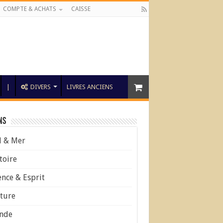
COMPTE & ACHATS
CAISSE
|
DIVERS
LIVRES ANCIENS
ns
l & Mer
toire
ence & Esprit
ture
nde