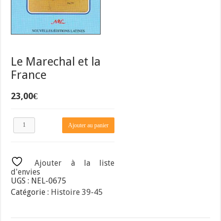
Le Marechal et la
France
23,00
€
quantité
Ajouter au panier
de
Le
Marechal
et
Ajouter à la liste
la
d'envies
France
UGS :
NEL-0675
Catégorie :
Histoire 39-45