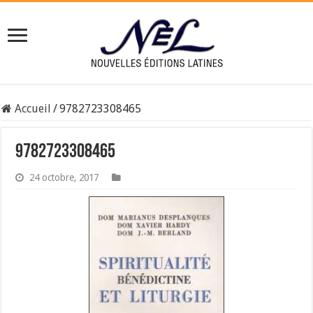
Accueil
/
9782723308465
9782723308465
24 octobre, 2017