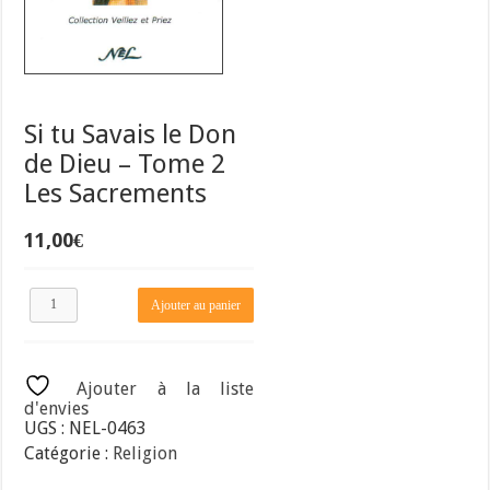
Si tu Savais le Don
de Dieu – Tome 2
Les Sacrements
11,00
€
quantité
Ajouter au panier
de
Si
tu
Savais
Ajouter à la liste
le
d'envies
Don
UGS :
NEL-0463
de
Catégorie :
Religion
Dieu
–