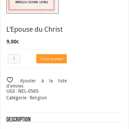
L’Epouse du Christ
9,00
€
quantité
Ajouter au panier
de
L'Epouse
du
Christ
Ajouter à la liste
d'envies
UGS :
NEL-0565
Catégorie :
Religion
Description