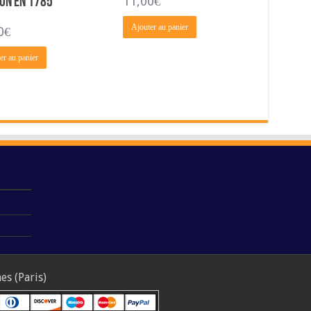
11,00
€
on en 1785
Ajouter au panier
0
€
er au panier
s (Paris)