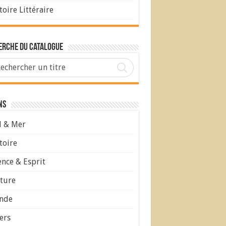
toire Littéraire
erche du Catalogue
ns
l & Mer
toire
ence & Esprit
ture
nde
ers