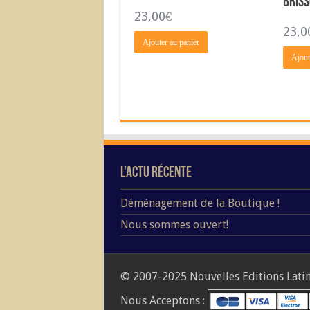
Briss
23,00
€
23,0
Ajouter au panier
Ajout
L’Actu Récente
Déménagement de la Boutique !
Nous sommes ouvert!
© 2007-2025 Nouvelles Editions Latine
Nous Acceptons :