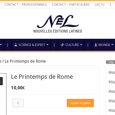
CONTACT – PROFESSIONNELS
CONTACT – PARTICULIERS
L’ACTU
|
|
SCIENCE & ESPRIT
|
CULTURE
|
MONDE
e
/
Le Printemps de Rome
Histo
His
Le Printemps de Rome
His
10,00
€
His
quantité
His
Ajouter au panier
de
Le
His
Printemps