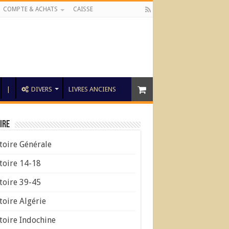
COMPTE & ACHATS
CAISSE
|
DIVERS
LIVRES ANCIENS
ire
toire Générale
toire 14-18
toire 39-45
toire Algérie
toire Indochine