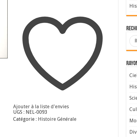
de
His
Rome
Rech
Rayo
Cie
His
Sci
Ajouter à la liste d'envies
Cul
UGS :
NEL-0093
Catégorie :
Histoire Générale
Mo
Div