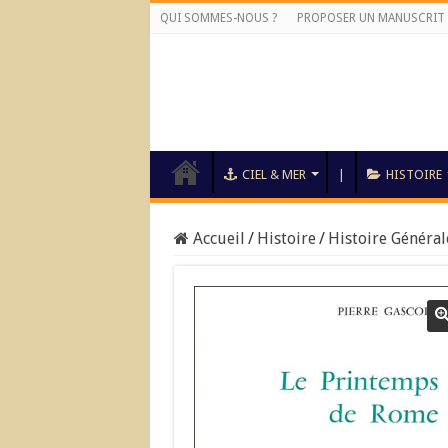
QUI SOMMES-NOUS ?
PROPOSER UN MANUSCRIT
CIEL & MER
|
HISTOIRE
Accueil
/
Histoire
/
Histoire Général