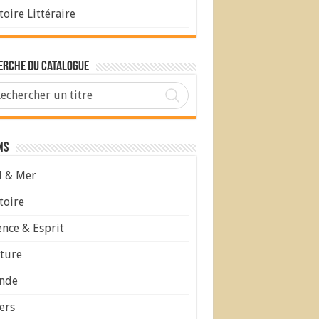
toire Littéraire
erche du Catalogue
ns
l & Mer
toire
ence & Esprit
ture
nde
ers