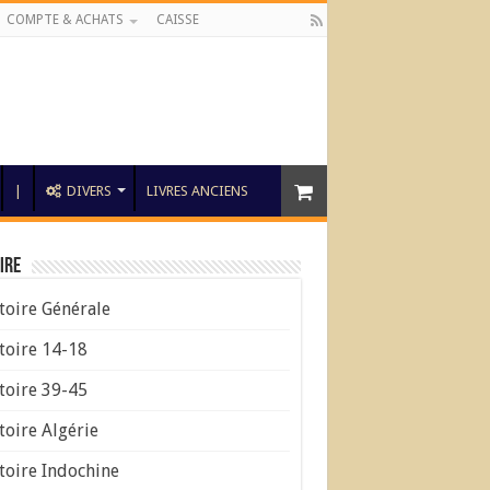
COMPTE & ACHATS
CAISSE
|
DIVERS
LIVRES ANCIENS
ire
toire Générale
toire 14-18
toire 39-45
toire Algérie
toire Indochine