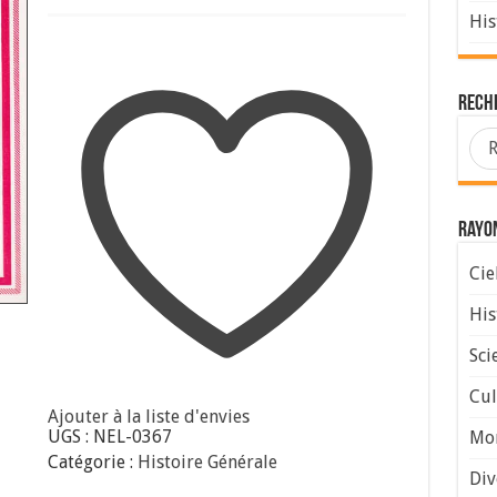
L'Ambulance
His
Hadfield
Spears
ou
la
Rech
Drôle
D'Equipe
Rayo
Cie
His
Sci
Cul
Ajouter à la liste d'envies
UGS :
NEL-0367
Mo
Catégorie :
Histoire Générale
Div