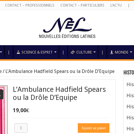
CONTACT – PROFESSIONNELS
CONTACT – PARTICULIERS
L’ACTU
|
|
SCIENCE & ESPRIT
|
CULTURE
|
MONDE
e
/
L’Ambulance Hadfield Spears ou la Drôle D’Equipe
Histo
His
L’Ambulance Hadfield Spears
His
ou la Drôle D’Equipe
His
19,00
€
His
quantité
Ajouter au panier
His
de