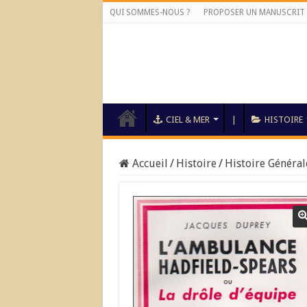
QUI SOMMES-NOUS ?
PROPOSER UN MANUSCRIT
CIEL & MER
|
HISTOIRE
Accueil
/
Histoire
/
Histoire Général