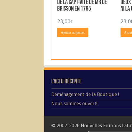
de la Captivité de Mr de
Deux 
Brisson en 1785
ni la
23,00
€
23,0
Ajouter au panier
Ajout
L’Actu Récente
Déménagement de la Boutique !
Nous sommes ouvert!
© 2007-2026 Nouvelles Editions Latine