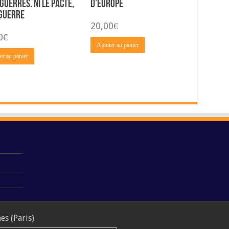
Guerres. Ni le Pacte,
D’Europe
 Guerre
20,00
€
0
€
Ajouter au panier
er au panier
s (Paris)