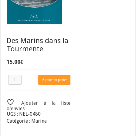
Des Marins dans la
Tourmente
15,00
€
quantité
Ajouter au panier
de
Des
Marins
dans
Ajouter à la liste
la
d'envies
Tourmente
UGS :
NEL-0480
Catégorie :
Marine