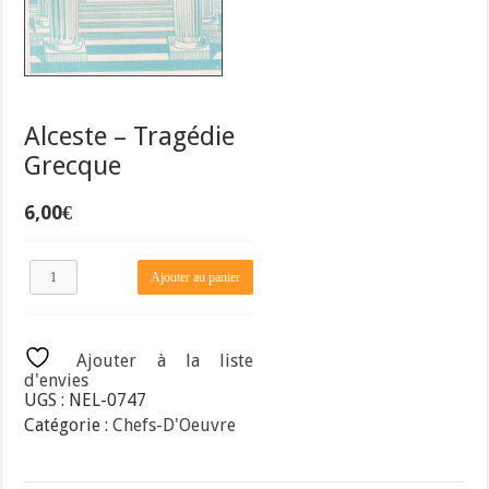
Alceste – Tragédie
Grecque
6,00
€
quantité
Ajouter au panier
de
Alceste
–
Tragédie
Ajouter à la liste
Grecque
d'envies
UGS :
NEL-0747
Catégorie :
Chefs-D'Oeuvre