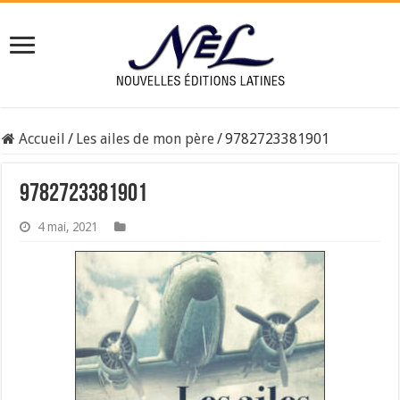
Accueil
/
Les ailes de mon père
/
9782723381901
9782723381901
4 mai, 2021