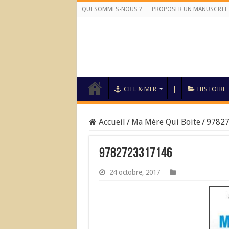
QUI SOMMES-NOUS ?
PROPOSER UN MANUSCRIT
CIEL & MER
|
HISTOIRE
Accueil
/
Ma Mère Qui Boite
/
9782
9782723317146
24 octobre, 2017