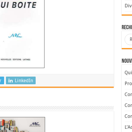
Div
Rech
Nouve
Qui
r
LinkedIn
Pro
Con
Con
Com
L’A