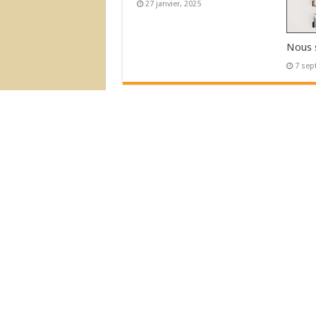
27 janvier, 2025
Nous 
7 sep
L’Actu Récente
Déménagement de la Boutique !
Nous sommes ouvert!
© 2007-2026 Nouvelles Editions Latine
Nous Acceptons :