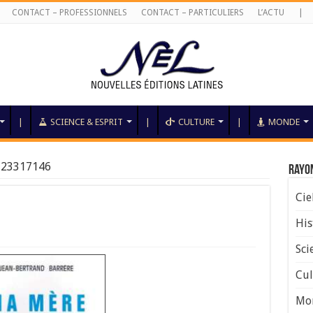
CONTACT – PROFESSIONNELS
CONTACT – PARTICULIERS
L’ACTU
|
|
SCIENCE & ESPRIT
|
CULTURE
|
MONDE
723317146
Rayo
Cie
His
Sci
Cul
Mo