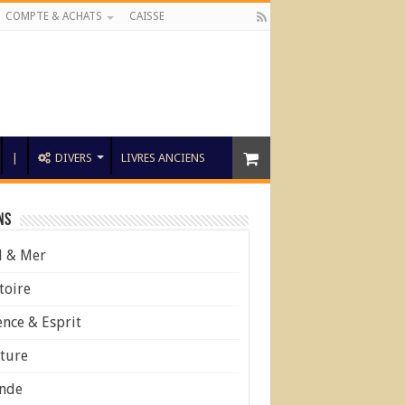
COMPTE & ACHATS
CAISSE
|
DIVERS
LIVRES ANCIENS
ns
l & Mer
toire
ence & Esprit
ture
nde