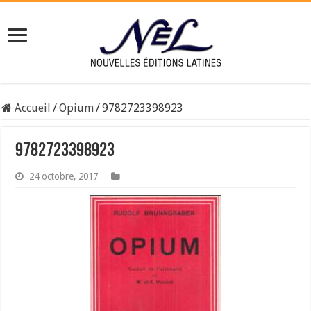
Accueil
/
Opium
/
9782723398923
9782723398923
24 octobre, 2017