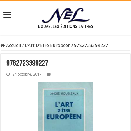
Accueil
/
L'Art D'Etre Européen
/
9782723399227
9782723399227
24 octobre, 2017