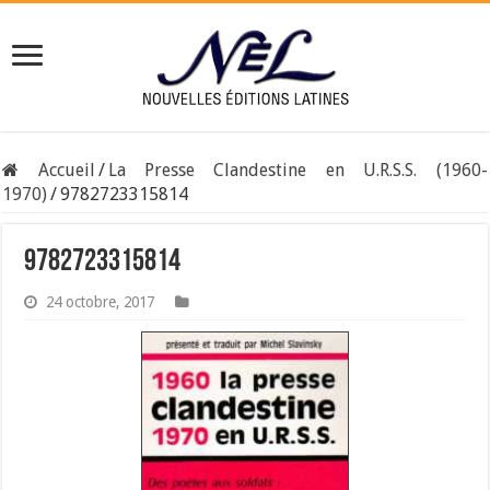
Accueil
/
La Presse Clandestine en U.R.S.S. (1960-
1970)
/
9782723315814
9782723315814
24 octobre, 2017