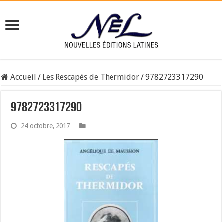
Accueil
/
Les Rescapés de Thermidor
/
9782723317290
9782723317290
24 octobre, 2017