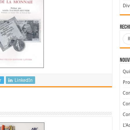
Div
Rech
Nouve
Qui
r
LinkedIn
Pro
Con
Con
Com
L’A