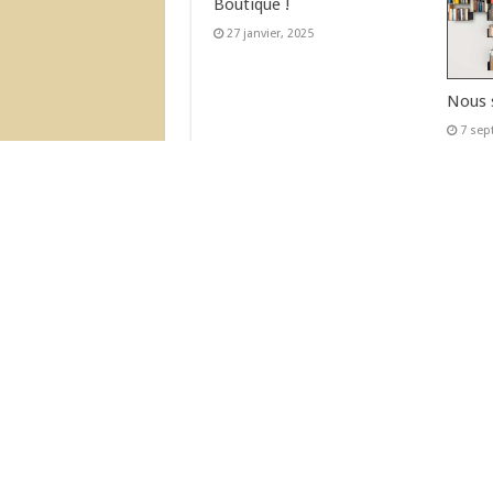
Boutique !
27 janvier, 2025
Nous 
7 sep
L’Actu Récente
Déménagement de la Boutique !
Nous sommes ouvert!
© 2007-2026 Nouvelles Editions Latine
Nous Acceptons :