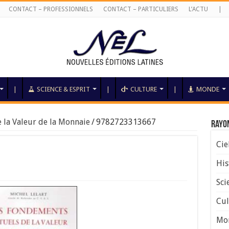
CONTACT – PROFESSIONNELS
CONTACT – PARTICULIERS
L’ACTU
|
|
SCIENCE & ESPRIT
|
CULTURE
|
MONDE
 la Valeur de la Monnaie
/
9782723313667
Rayo
Cie
His
Sci
Cul
Mo