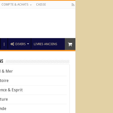
COMPTE & ACHATS
CAISSE
|
DIVERS
LIVRES ANCIENS
ns
l & Mer
toire
ence & Esprit
ture
nde