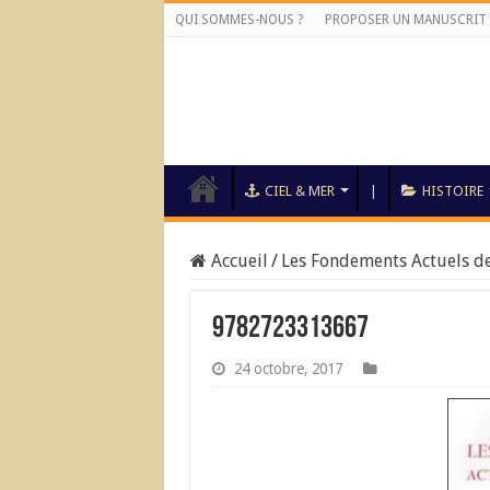
QUI SOMMES-NOUS ?
PROPOSER UN MANUSCRIT
CIEL & MER
|
HISTOIRE
Accueil
/
Les Fondements Actuels de
9782723313667
24 octobre, 2017