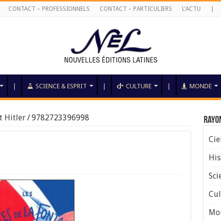
CONTACT – PROFESSIONNELS
CONTACT – PARTICULIERS
L’ACTU
|
|
SCIENCE & ESPRIT
|
CULTURE
|
MONDE
t Hitler
/
9782723396998
Rayo
Cie
His
Sci
Cul
Mo