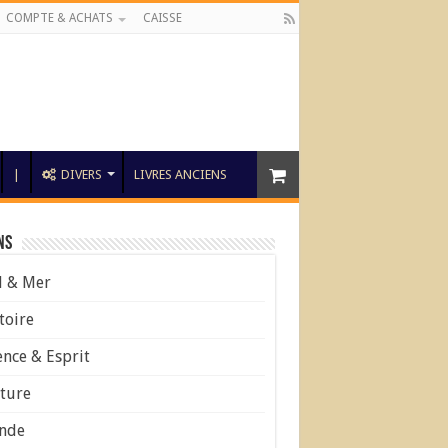
COMPTE & ACHATS
CAISSE
|
DIVERS
LIVRES ANCIENS
ns
l & Mer
toire
ence & Esprit
ture
nde