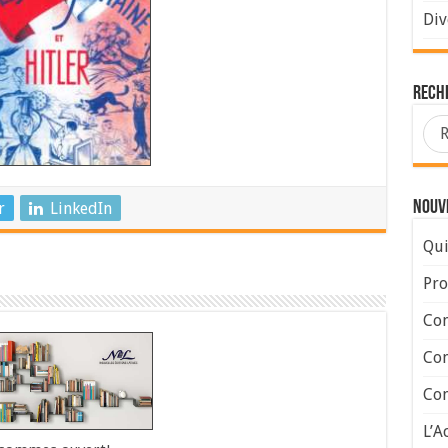
Div
Rech
Nouve
r
LinkedIn
Qui
Pro
Con
Con
Com
L’A