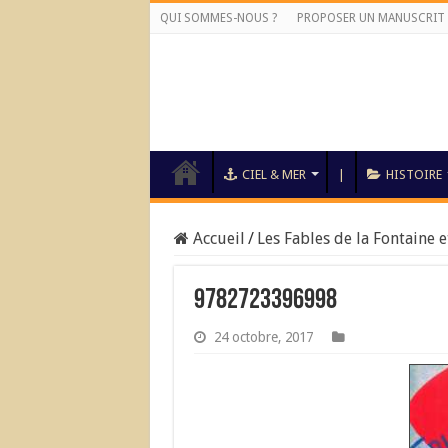
QUI SOMMES-NOUS ?
PROPOSER UN MANUSCRIT
CIEL & MER
|
HISTOIRE
Accueil
/
Les Fables de la Fontaine e
9782723396998
24 octobre, 2017