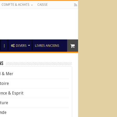
COMPTE & ACHATS
CAISSE
|
DIVERS
LIVRES ANCIENS
ns
l & Mer
toire
ence & Esprit
ture
nde