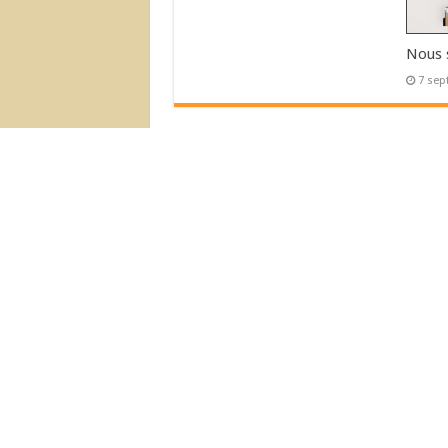
Nous 
7 sep
L’Actu Récente
Déménagement de la Boutique !
Nous sommes ouvert!
© 2007-2026 Nouvelles Editions Latine
Nous Acceptons :