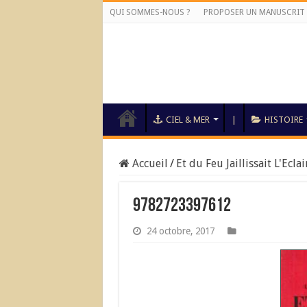
QUI SOMMES-NOUS ?
PROPOSER UN MANUSCRIT
CIEL & MER
|
HISTOIRE
Accueil
/
Et du Feu Jaillissait L'Eclai
9782723397612
24 octobre, 2017