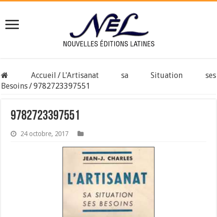
Accueil
/
L'Artisanat sa Situation ses
Besoins
/
9782723397551
9782723397551
24 octobre, 2017