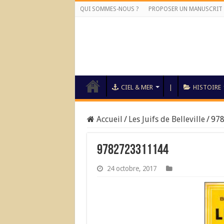
QUI SOMMES-NOUS ?
PROPOSER UN MANUSCRIT
CIEL & MER
|
HISTOIRE
Accueil
/
Les Juifs de Belleville
/
97
9782723311144
24 octobre, 2017