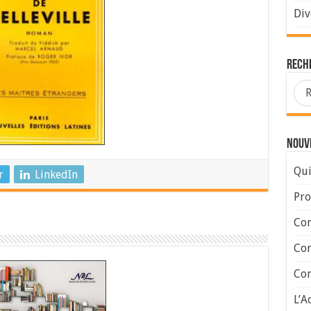
Div
Rech
Nouve
Qui
r
LinkedIn
Pro
Con
Con
Com
L’A