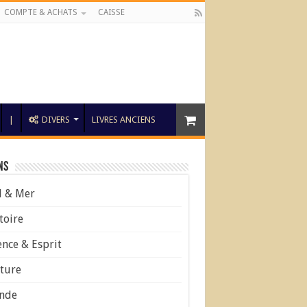
COMPTE & ACHATS
CAISSE
|
DIVERS
LIVRES ANCIENS
ns
l & Mer
toire
ence & Esprit
ture
nde