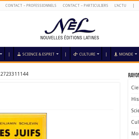
CONTACT – PROFESSIONNELS
CONTACT – PARTICULIERS
L’ACTU
|
|
SCIENCE & ESPRIT
|
CULTURE
|
MONDE
82723311144
Rayo
Cie
His
Sci
Cul
Mo