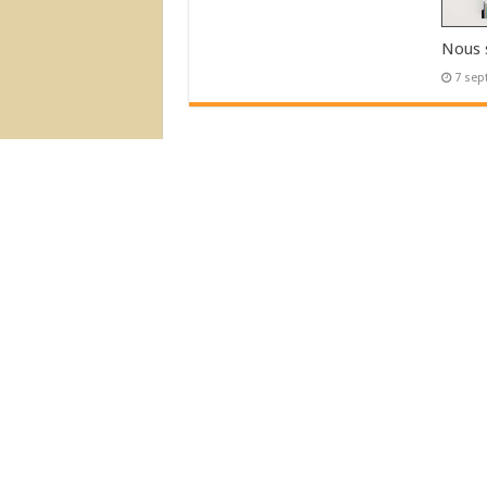
Nous 
7 sep
L’Actu Récente
Déménagement de la Boutique !
Nous sommes ouvert!
© 2007-2026 Nouvelles Editions Latine
Nous Acceptons :