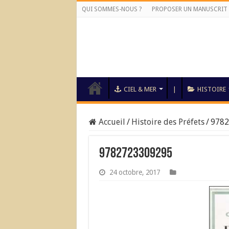
QUI SOMMES-NOUS ?
PROPOSER UN MANUSCRIT
CIEL & MER
|
HISTOIRE
Accueil
/
Histoire des Préfets
/
9782
9782723309295
24 octobre, 2017