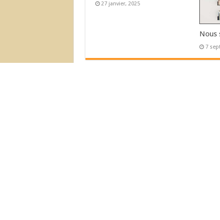
27 janvier, 2025
Nous 
7 sep
L’Actu Récente
Déménagement de la Boutique !
Nous sommes ouvert!
© 2007-2026 Nouvelles Editions Latine
Nous Acceptons :