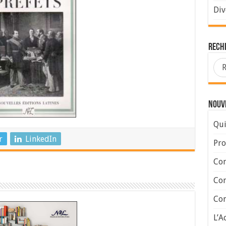
Div
Rech
Nouve
Qui
r
LinkedIn
Pro
Con
Con
Com
L’A