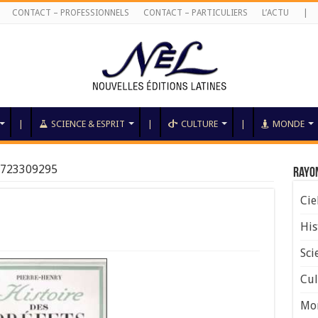
CONTACT – PROFESSIONNELS
CONTACT – PARTICULIERS
L’ACTU
|
|
SCIENCE & ESPRIT
|
CULTURE
|
MONDE
723309295
Rayo
Cie
His
Sci
Cul
Mo