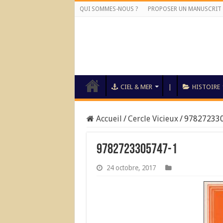
QUI SOMMES-NOUS ?
PROPOSER UN MANUSCRIT
CIEL & MER
|
HISTOIRE
Accueil
/
Cercle Vicieux
/
97827233
9782723305747-1
24 octobre, 2017