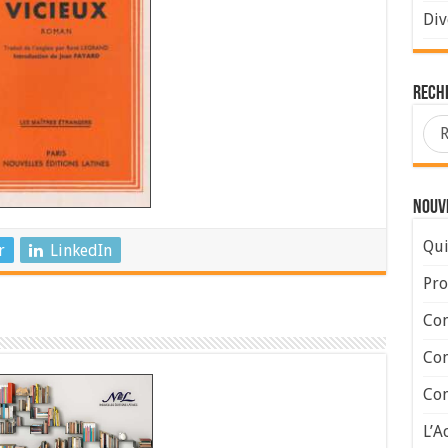
Div
Rech
Nouve
Qui
r
LinkedIn
Pro
Con
Con
Com
L’A