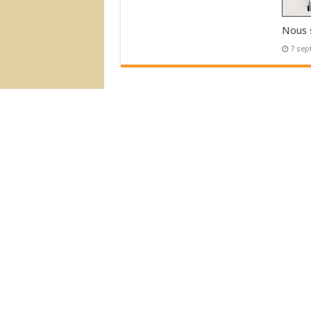
Nous 
7 sep
L’Actu Récente
Déménagement de la Boutique !
Nous sommes ouvert!
© 2007-2026 Nouvelles Editions Latine
Nous Acceptons :