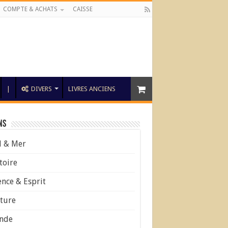
COMPTE & ACHATS
CAISSE
|
DIVERS
LIVRES ANCIENS
ns
l & Mer
toire
ence & Esprit
ture
nde