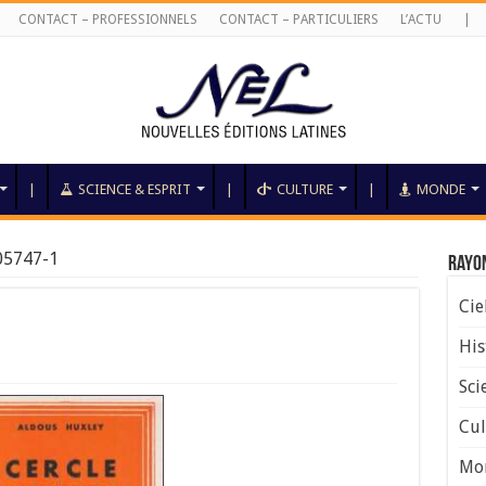
CONTACT – PROFESSIONNELS
CONTACT – PARTICULIERS
L’ACTU
|
|
SCIENCE & ESPRIT
|
CULTURE
|
MONDE
05747-1
Rayo
Cie
His
Sci
Cul
Mo