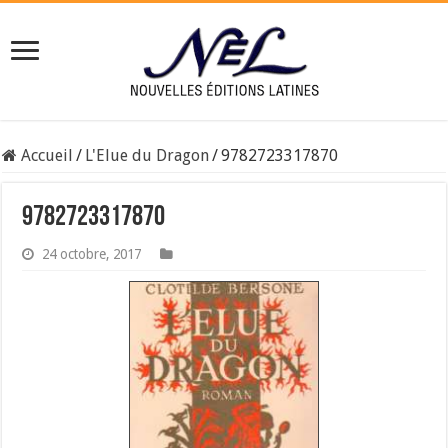
Accueil
/
L'Elue du Dragon
/
9782723317870
9782723317870
24 octobre, 2017